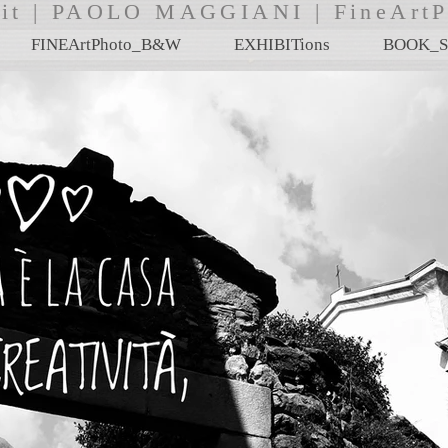
i.it | PAOLO MAGGIANI | FineA
FINEArtPhoto_B&W
EXHIBITions
BOOK_S