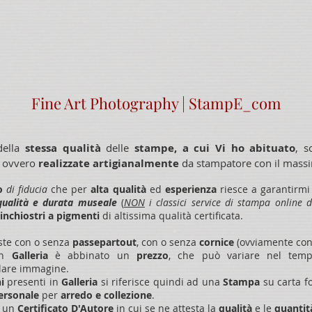
Fine Art Photography | StampE_com
della
stessa qualità
delle
stampe, a cui Vi ho abituato
, s
, ovvero
realizzate artigianalmente
da stampatore con il massim
o
di fiducia
che per
alta qualità
ed
esperienza
riesce a garantirmi
qualità e durata museale
(
NON
i classici service di stampa online 
inchiostri a pigmenti
di altissima qualità certificata.
ste con o senza
passepartout
, con o senza
cornice
(ovviamente con
in
Galleria
è abbinato un
prezzo
, che può variare nel tem
olare immagine.
ni
presenti in
Galleria
si riferisce quindi ad una
Stampa
su carta f
personale
per
arredo e
collezione
.
a un
Certificato D'Autore
in cui se ne attesta la
qualità
e le
quanti