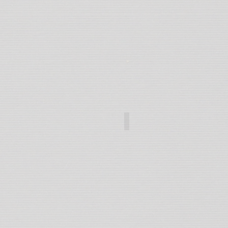
OSCANA
"PINI cittadini"
185ND61020PMAG_6879_LR_Pa
Maggiani
MAG9796_20230326_LR-