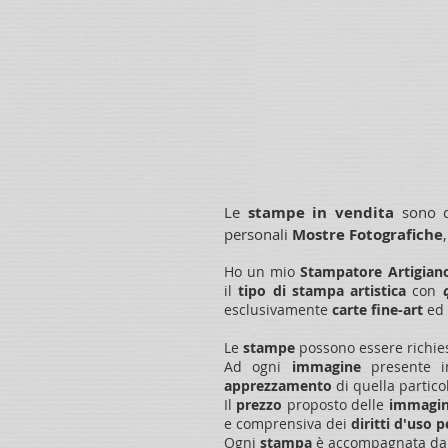
Le
stampe in vendita
sono 
personali
Mostre Fotografiche
Ho un mio
Stampatore Artigian
il
tipo di stampa
artistica
con
esclusivamente
carte fine-art
ed
Le
stampe
possono essere richie
Ad ogni
immagine
presente 
apprezzamento
di quella partic
Il
prezzo
proposto delle
immagi
e comprensiva dei
diritti d'uso 
Ogni
stampa
è accompagnata d