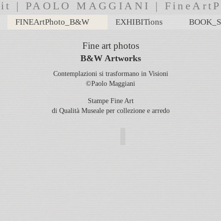
i.it | PAOLO MAGGIANI | FineA
FINEArtPhoto_B&W
EXHIBITions
BOOK_S
Fine art photos
B&W Artworks
Contemplazioni si trasformano in Visioni
©Paolo Maggiani
Stampe Fine Art
di Qualità Museale per collezione e arredo
ARMO di ACQUA di LUCE
MARBLE_VISIONS
MARBLE_VISIONS