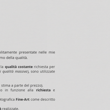
olitamente presentate nelle mie
o della qualità.
 la
qualità costante
richiesta per
di qualità massiva
), sono utilizzate
 stima a parte del prezzo).
po in funzione alla
richiesta
e
otografica
Fine-Art
come descritto
tà
realizzate.