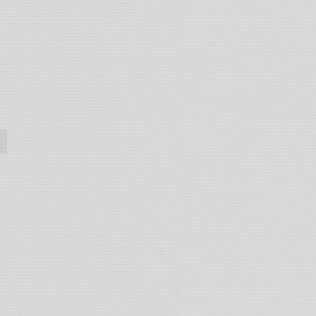
800
Visioni di Cava di Marmo - Classiche
cave-
marmo-
carrara-
bianco-
nero-
003.jpg