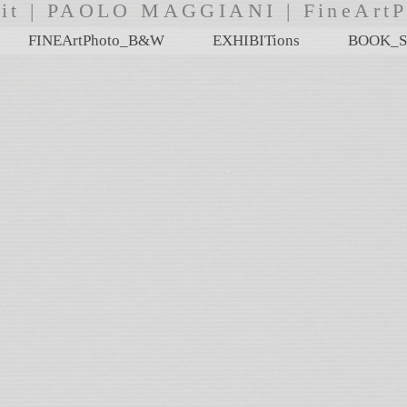
i.it | PAOLO MAGGIANI | FineA
FINEArtPhoto_B&W
EXHIBITions
BOOK_S