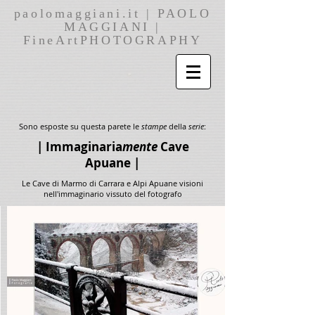
paolomaggiani.it | PAOLO
M
MAGGIANI |
FineArtPHOTOGRAPHY
y
A
r
Sono esposte su questa parete le
stampe
della
serie
:
| Immaginaria
mente
Cave
t
Apuane |
S
Le Cave di Marmo di Carrara e Alpi Apuane visioni
nell'immaginario vissuto del fotografo
t
o
r
e