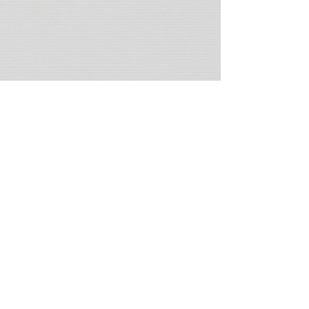
VISIONA LA GALLERY, SCEGLI LA
STAMPA CHE PREFERISCI, ANNOTATI IL
CODICE E PROCEDI CON L'ACQUISTO
| Fine Art Photography |
Stampe per piacere o per un regalo di
alta qualità