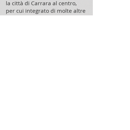
la città di Carrara al centro,
per cui integrato di molte altre
fotografie rispetto alla mostra
esposta, ed una serie di poesie
che abbinate alle immagini e
scritte da Roberto Maggiani
hanno sottolineato l'essenza
del carattere di questo popolo.
E
"
Marmo in Guerra
"
un
nuovo progetto di fotografia e
poesia, con un
omonimo libro
17x24 cm
edito con
il
patrocino degli Archivi
della Resistenza
, dedicato al