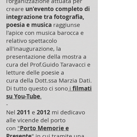
l'organizzazione attuata per
creare
un'evento completo di
integrazione tra fotografia,
poesia e musica
raggiunse
l'apice con musica barocca e
relativo spettacolo
all'inaugurazione, la
presentazione della mostra a
cura del Prof.Guido Taravacci e
letture delle poesie a
cura della Dott.ssa Marzia Dati.
Di tutto questo ci sono
i
filmati
su You-Tube
.
-
Nel
2011
e
2012
mi dedicavo
alle vicende del porto
con
"
Porto Memorie e
Presente
"
in cui tramite una