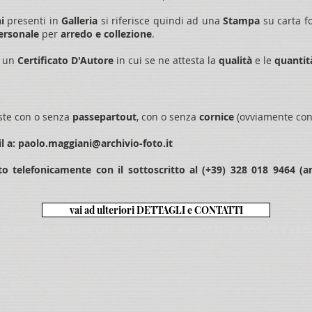
ni
presenti in
Galleria
si riferisce quindi ad una
Stampa
su carta f
personale
per
arredo e
collezione
.​
a un
Certificato D'Autore
in cui se ne attesta la
qualità
e le
quanti
ste con o senza
passepartout
, con o senza
cornice
(
ovviamente con 
l a:
paolo.maggiani@archivio-foto.it
o telefonicamente con il sottoscritto al (+39) 328 018 9464 (
vai ad ulteriori DETTAGLI e CONTATTI
 SCEGLI LA STAMPA CHE PREFERISCI, ANNOTATI IL CODICE E PR