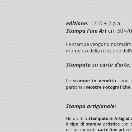
edizione
:
1/10 + 2
p.a.
Stampa Fine Art
cm 50×70
Le stampe vengono normal
momento della ricezione dell’
Stampata su carte d’arte:
Le
stampe in vendita
sono 
personali
Mostre Fotografiche
Stampa
artigianale:
Ho un mio
Stampatore Artigian
il
tipo di stampa
artistica
con
esclusivamente
carte fine-art
ed