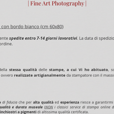
| Fine Art Photography |
 con bordo bianco (cm 60x80)
mente
spedite entro 7-14 giorni lavorativi
. La data di spedizi
ordine.
della
stessa qualità
delle
stampe, a cui Vi ho abituato
, s
, ovvero
realizzate artigianalmente
da stampatore con il massim
o
di fiducia
che per
alta qualità
ed
esperienza
riesce a garantirmi
qualità e durata museale
(
NON
i classici service di stampa online 
inchiostri a pigmenti
di altissima qualità certificata.