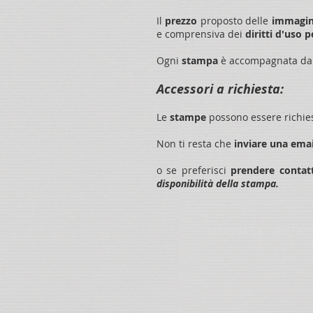
Il
prezzo
proposto delle
immagi
e comprensiva dei
diritti d'uso 
Ogni
stampa
è accompagnata d
Accessori a richiesta:
Le
stampe
possono essere richie
Non ti resta che
inviare una emai
o se preferisci
prendere contatt
disponibilità della stampa.
VISIONA LA GALLERY,