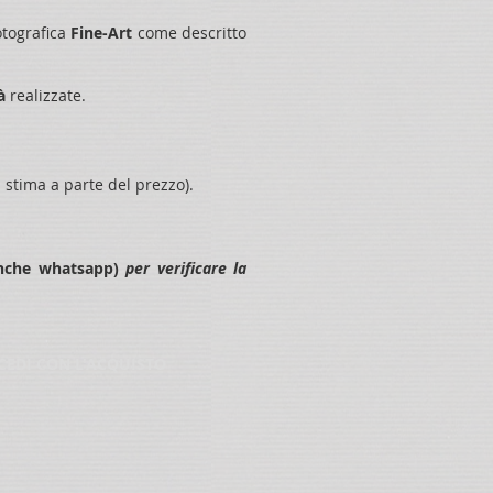
otografica
Fine-Art
come descritto
tà
realizzate.
stima a parte del prezzo).
anche whatsapp)
per verificare la
OCEDI CON L'ACQUISTO