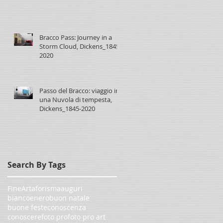
Bracco Pass: Journey in a
Storm Cloud, Dickens_1845-
2020
Passo del Bracco: viaggio in
una Nuvola di tempesta,
Dickens_1845-2020
Search By Tags
FineArt
aforisma
auguri
biancoenero
buon natale
buone feste
conoscenza
conoscere
foto pro
foto pro art