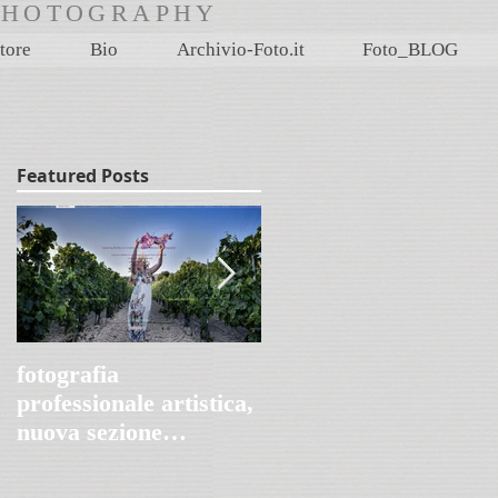
rtPHOTOGRAPHY
tore
Bio
Archivio-Foto.it
Foto_BLOG
Featured Posts
fotografia
Villa Le Peschiere,
professionale artistica,
Genova 1845-2020
nuova sezione
FotoProArt su
paolomaggiani.it