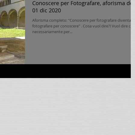
Conoscere per Fotografare, aforisma del
01 dic 2020
Aforisma completo: "Conoscere per fotografare diventa
fotografare per conoscere" . Cosa vuol dire?! Vuol dire che
necessariamente per...