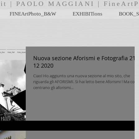
i.it | PAOLO MAGGIANI | FineA
FINEArtPhoto_B&W
EXHIBITions
BOOK_S
Nuova sezione Aforismi e Fotografia 21
12 2020
Ciao! Ho aggiunto una nuova sezione al mio sito, che
riguarda gli AFORISMI. Si hai letto bene Aforismi ! Ma cosa
centrano gli aforismi...