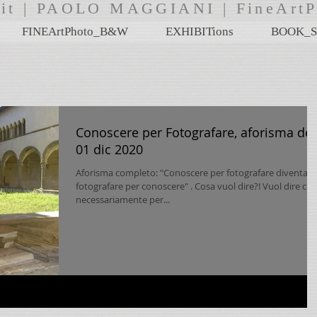
i.it | PAOLO MAGGIANI | FineA
FINEArtPhoto_B&W
EXHIBITions
BOOK_S
Conoscere per Fotografare, aforisma del
01 dic 2020
Aforisma completo: "Conoscere per fotografare diventa
fotografare per conoscere" . Cosa vuol dire?! Vuol dire che
necessariamente per...