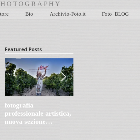
rtPHOTOGRAPHY
tore
Bio
Archivio-Foto.it
Foto_BLOG
Featured Posts
fotografia
Villa Le Peschiere,
professionale artistica,
Genova 1845-2020
nuova sezione
FotoProArt su
paolomaggiani.it