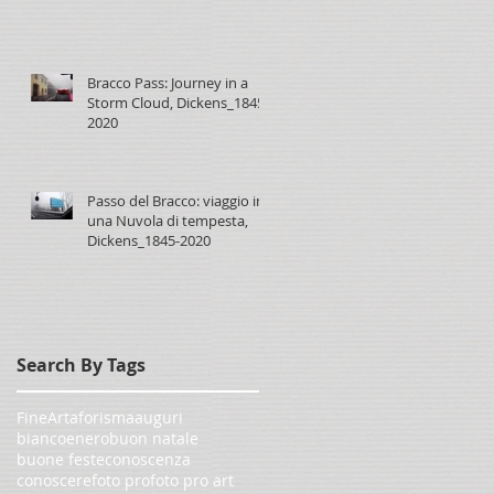
Bracco Pass: Journey in a
Storm Cloud, Dickens_1845-
2020
Passo del Bracco: viaggio in
una Nuvola di tempesta,
Dickens_1845-2020
Search By Tags
FineArt
aforisma
auguri
biancoenero
buon natale
buone feste
conoscenza
conoscere
foto pro
foto pro art