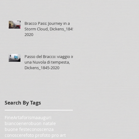
Bracco Pass: Journey in a
Storm Cloud, Dickens_1845-
2020
Passo del Bracco: viaggio in
una Nuvola di tempesta,
Dickens_1845-2020
Search By Tags
FineArt
aforisma
auguri
biancoenero
buon natale
buone feste
conoscenza
conoscere
foto pro
foto pro art