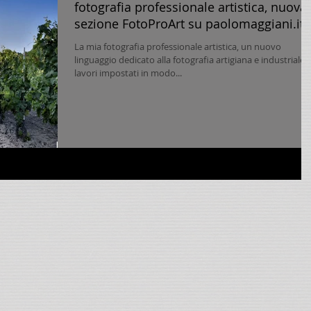
fotografia professionale artistica, nuova
sezione FotoProArt su paolomaggiani.it
La mia fotografia professionale artistica, un nuovo
linguaggio dedicato alla fotografia artigiana e industriale,
lavori impostati in modo...