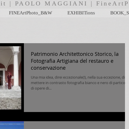
i.it | PAOLO MAGGIANI | FineA
FINEArtPhoto_B&W
EXHIBITions
BOOK_S
Patrimonio Architettonico Storico, la
Fotografia Artigiana del restauro e
conservazione
Una mia idea, direi eccezionale(!), nella sua eccezione, di
mettere in contrasto fotografia bianco e nero di particolar
di opere di...