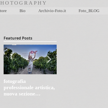
rtPHOTOGRAPHY
tore
Bio
Archivio-Foto.it
Foto_BLOG
Featured Posts
i
fotografia
Villa Le Peschiere,
professionale artistica,
Genova 1845-2020
nuova sezione
FotoProArt su
paolomaggiani.it