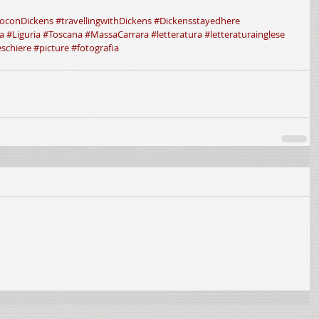
ioconDickens
#travellingwithDickens
#Dickensstayedhere
a
#Liguria
#Toscana
#MassaCarrara
#letteratura
#letteraturainglese
eschiere
#picture
#fotografia