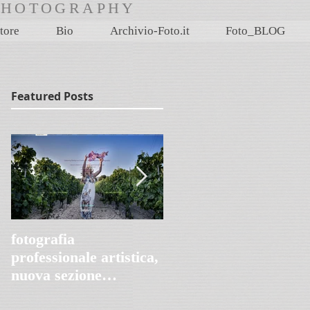
rtPHOTOGRAPHY
tore
Bio
Archivio-Foto.it
Foto_BLOG
Featured Posts
fotografia
Villa Le Peschiere,
professionale artistica,
Genova 1845-2020
nuova sezione
FotoProArt su