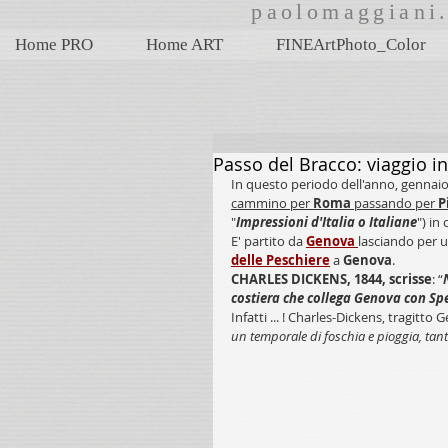
paolomaggian
Home PRO
Home ART
FINEArtPhoto_Color
Passo del Bracco: viaggio 
In questo periodo dell'anno, gennaio,
cammino per 
Roma
 passando per 
P
"
Impressioni d'Italia o Italiane
") in
E' partito da 
Genova 
lasciando per u
delle Peschiere
 a 
Genova
.
CHARLES DICKENS, 1844, scrisse
: “
costiera che collega Genova con Spe
Infatti ... ! Charles-Dickens, tragitto
un temporale di foschia e pioggia, ta