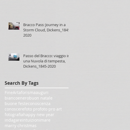
Bracco Pass: Journey in a
Storm Cloud, Dickens_1845-
2020
Passo del Bracco: viaggio in
una Nuvola di tempesta,
Dickens_1845-2020
Search By Tags
FineArt
aforisma
auguri
biancoenero
buon natale
buone feste
conoscenza
conoscere
foto pro
foto pro art
fotografia
happy new year
indagare
intuizioni
mare
marry christmas