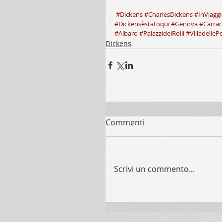
#Dickens
#CharlesDickens
#InViagg
#Dickensèstatoqui
#Genova
#Carrar
#Albaro
#PalazzideiRolli
#VilladelleP
Dickens
Commenti
Scrivi un commento...