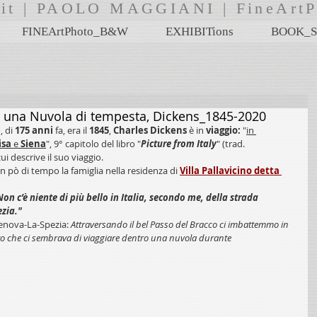
i.it | PAOLO MAGGIANI | FineA
FINEArtPhoto_B&W
EXHIBITions
BOOK_S
in una Nuvola di tempesta, Dickens_1845-2020
 di 
175 anni
 fa, era il 
1845
, 
Charles Dickens
 è in 
viaggio: 
"
in 
isa 
e 
Siena
", 9° capitolo del libro "
Picture from Italy
" (trad. 
 cui descrive il suo viaggio.
n pò di tempo la famiglia nella residenza di 
Villa Pallavicino detta 
Non c’è niente di più bello in Italia, secondo me, della strada 
zia."
 Genova-La-Spezia: 
Attraversando il bel Passo del Bracco ci imbattemmo in 
nto che ci sembrava di viaggiare dentro una nuvola durante