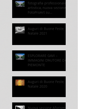
fotografia professionale
artistica, nuova sezione
FotoProArt su
paolomaggiani.it
Auguri di Buone Feste,
Natale 2021
ESPLORARE GAVI –
IMMAGINI D’AUTORE DAL
PIEMONTE
Auguri di Buone Feste,
Natale 2020
Nuova sezione Aforismi