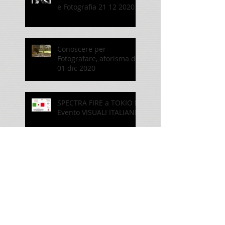
e Fotografia 21 12 2020
Conoscere per
Fotografare, aforisma del
01 dic 2020
SPECTRA FIRE a TOKIO !!!
Evento VISUALI ITALIANE
Bracco Pass: Journey in a
Storm Cloud,
Dickens_1845-2020
Passo del Bracco: viaggio
in una Nuvola di