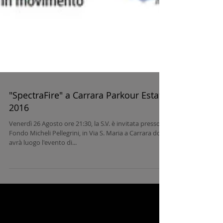
"SpectraFire" a Carrara Parkour Estate
2016
Venerdì 26 Agosto ore 21:30, la S.V. è invitata presso il
Fondo Micheli Pellegrini, in Via S. Maria a Carrara dove
avrà luogo l'evento di...