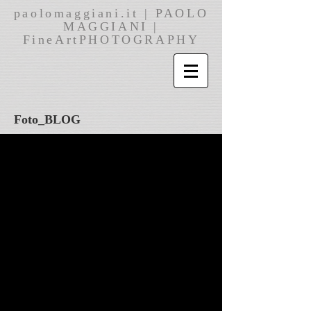
paolomaggiani.it | PAOLO
MAGGIANI |
FineArtPHOTOGRAPHY
Foto_BLOG