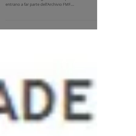
SpectraFire entra nell'Archivio Fondo
Malerba per la Fotografia - Milano
- ECCO I FOTOGRAFI CHE ENTRANO IN ARCHIVIO.
Pubblicati i nomi degli autori che per l'edizione 2016
entrano a far parte dell'Archivio FMF....