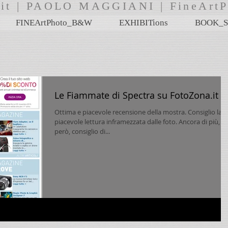
i.it | PAOLO MAGGIANI | FineA
FINEArtPhoto_B&W
EXHIBITions
BOOK_S
Le Fiammate di Spectra su FotoZona.it
Ottima e piacevole recensione della mostra. Consiglio la
piacevole lettura inframezzata dalle foto. Ancora di più,
però, consiglio di...