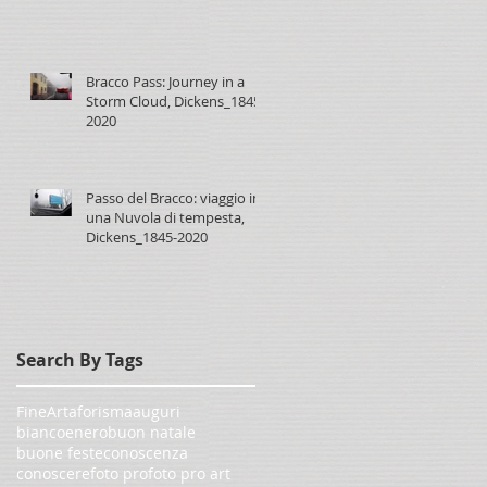
Bracco Pass: Journey in a
Storm Cloud, Dickens_1845-
2020
Passo del Bracco: viaggio in
una Nuvola di tempesta,
Dickens_1845-2020
Search By Tags
FineArt
aforisma
auguri
biancoenero
buon natale
buone feste
conoscenza
conoscere
foto pro
foto pro art