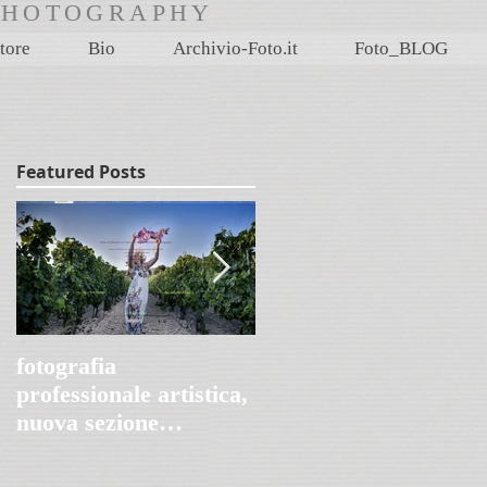
rtPHOTOGRAPHY
tore
Bio
Archivio-Foto.it
Foto_BLOG
Featured Posts
fotografia
Villa Le Peschiere,
professionale artistica,
Genova 1845-2020
nuova sezione
FotoProArt su
paolomaggiani.it