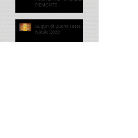
PIEMONTE
Auguri di Buone Feste,
Natale 2020
Nuova sezione Aforismi
e Fotografia 21 12 2020
Conoscere per
Fotografare, aforisma del
01 dic 2020
SPECTRA FIRE a TOKIO !!!
Evento VISUALI ITALIANE