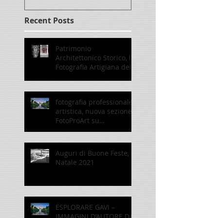
Recent Posts
Patrimonio
Architettonico Storico, la
Fotografia Artigiana del
restauro e
conservazione
fotografia professionale
artistica, nuova sezione
FotoProArt su
paolomaggiani.it
Auguri di Buone Feste,
Natale 2021
ESPLORARE GAVI –
IMMAGINI D’AUTORE DAL