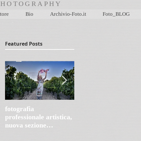
rtPHOTOGRAPHY
tore
Bio
Archivio-Foto.it
Foto_BLOG
Featured Posts
fotografia
Villa Le Peschiere,
professionale artistica,
Genova 1845-2020
nuova sezione
FotoProArt su