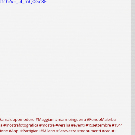
atch?v=_-4_mQ0Gc8E
#arnaldopomodoro
#Maggiani
#marmoinguerra
#FondoMalerba
ia
#mostrafotografica
#mostre
#versilia
#eventi
#19settembre
#1944
ione
#Anpi
#Partigiani
#Milano
#Seravezza
#monumenti
#caduti