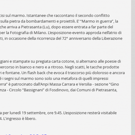
cisi sul marmo. Istantanee che raccontano il secondo conflitto 
i sulla pietra da bombardamenti e proiettili. E’ “Marmo in guerra”, la 
e arriva a Pietrasanta (Lu), dopo essere entrata a far parte del 
r la Fotografia di Milano. L’esposizione-evento approda nell’atrio di 
, in occasione della ricorrenza del 72° anniversario della Liberazione 
iani e stampate su pregiata carta cotone, si alternano alle poesie di 
rcorso in bianco e nero e a ritroso. Negli scatti, le tacche prodotte 
evi e fontane. Un flash back che evoca il trascorso più doloroso e ancora 
é i segni sul marmo sono solo una metafora di quelli impressi 
rra” è patrocinato dall'Anpi Massa Carrara e Versilia - sezione “Gino 
enza - Circolo “Bassignani” di Fosdinovo, dai Comuni di Pietrasanta, 
 per lunedì 19 settembre, ore 9.45. L’esposizione resterà visitabile 
4. L'ingresso è libero.