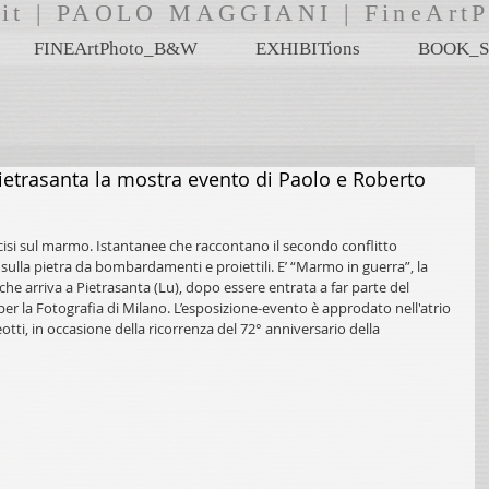
i.it | PAOLO MAGGIANI | FineA
FINEArtPhoto_B&W
EXHIBITions
BOOK_S
Pietrasanta la mostra evento di Paolo e Roberto
cisi sul marmo. Istantanee che raccontano il secondo conflitto 
i sulla pietra da bombardamenti e proiettili. E’ “Marmo in guerra”, la 
e arriva a Pietrasanta (Lu), dopo essere entrata a far parte del 
r la Fotografia di Milano. L’esposizione-evento è approdato nell'atrio 
tti, in occasione della ricorrenza del 72° anniversario della 