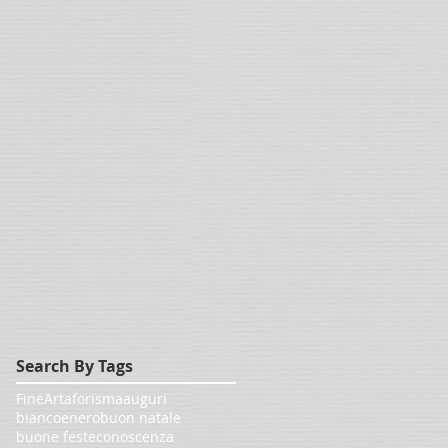
Search By Tags
FineArt
aforisma
auguri
biancoenero
buon natale
buone feste
conoscenza