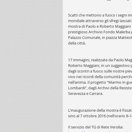
Scatti che mettono a fuoco i segni in
mondiale attraverso gli sfregi lasciat
mostra di Paolo e Roberto Maggiani ch
prestigioso Archivio Fondo Malerba pe
Palazzo Comunale, in piazza Matteotti
della città.
17 immagini, realizzate da Paolo Magg
Roberto Maggiani, in un suggestivo pe
dagli scontri a fuoco sulle nostre pi
vivo nei ricordi della comunità perch
nell'anima. Il progetto “Marmo in gue
Lombardi”, dagli Archivi della Resist
Seravezza e Carrara.
L'inaugurazione della mostra è fissata
sino al 7 ottobre 2016 (nell'orario 8-1
Il servizio del TG di Rete Versilia: 